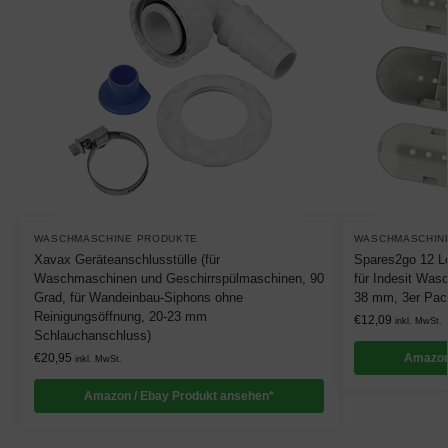
WASCHMASCHINE PRODUKTE
WASCHMASCHIN
Xavax Geräteanschlusstülle (für
Spares2go 12 L
Waschmaschinen und Geschirrspülmaschinen, 90
für Indesit Wa
Grad, für Wandeinbau-Siphons ohne
38 mm, 3er Pac
Reinigungsöffnung, 20-23 mm
€
12,09
inkl. MwSt.
Schlauchanschluss)
€
20,95
Amazon
inkl. MwSt.
Amazon / Ebay Produkt ansehen*