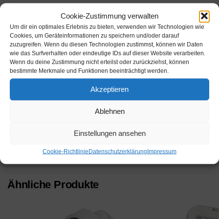
Cookie-Zustimmung verwalten
Werbung
Um dir ein optimales Erlebnis zu bieten, verwenden wir Technologien wie
Cookies, um Geräteinformationen zu speichern und/oder darauf
Werbung
zuzugreifen. Wenn du diesen Technologien zustimmst, können wir Daten
wie das Surfverhalten oder eindeutige IDs auf dieser Website verarbeiten.
Wenn du deine Zustimmung nicht erteilst oder zurückziehst, können
bestimmte Merkmale und Funktionen beeinträchtigt werden.
Akzeptieren
Beschreibung
Ablehnen
Einstellungen ansehen
Kategorie:
Waschmaschine Produkte
Cookie-Richtlinie
Datenschutzerklärung
Impressum
Schlagwörter:
Ebay
,
Waschmaschine
,
Waschmaschinen
Ähnliche Produkte