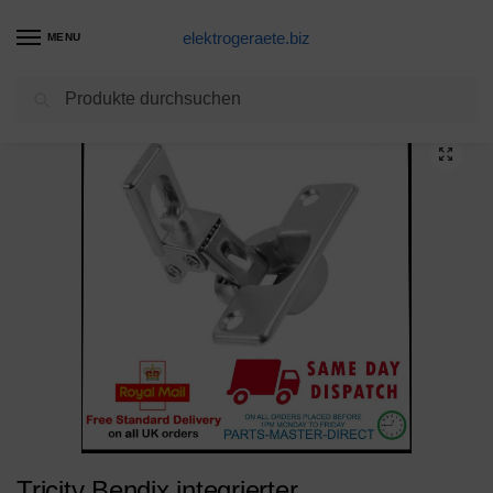
elektrogeraete.biz
MENU
Suchen
Start
Waschmaschine Produkte
Tricity Bendix integrierter Waschmaschine Griff Dekor Schrank Tür Scharnier
/
/
Tricity Bendix integrierter