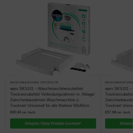
WASCHMASCHINE PRODUKTE
WASCHMASCHIN
wpro SKS101 – Waschmaschinenzubehör/
wpro SKS101 –
Trocknerzubehör/ Verbindungsrahmen m. Ablage/
Trocknerzubehö
Zwischenbaurahmen Waschmaschine u.
Zwischenbaura
Trockner/ Universell für alle Marken/ 60x60cm
Trockner/ Unive
€
60,44
€
57,98
inkl. MwSt.
inkl. MwSt.
Amazon / Ebay Produkt ansehen*
Amazon