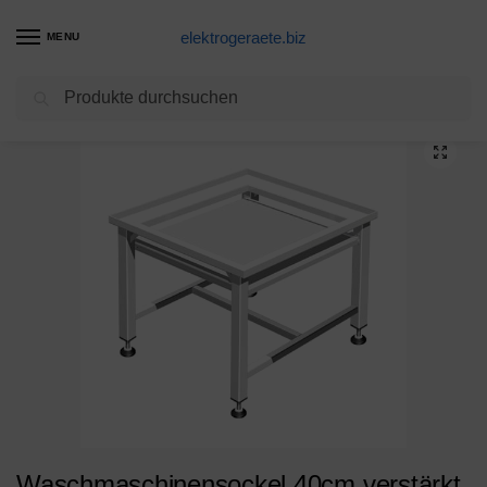
elektrogeraete.biz
MENU
Suchen
Start
Waschmaschine Produkte
Waschmaschinensockel 40cm verstärkt mit Ablage, voll verschweißtes Stahlgestell dadurch extrem stabil, Füße umlaufend an den Stahlrahmen geschweißt, 20mm verstellbare Füße
/
/
Waschmaschinensockel 40cm verstärkt