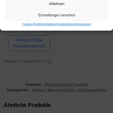
Amazon.de
Ablehnen
191,90€
Einstellungen ansehen
Waschmaschinensock
Cookie-Richtlinie
Datenschutzerklärung
Impressum
el 40cm verstärkt mit
Ablage, voll
verschweißtes
Amazon / Ebay
Stahlgestell dadurch
Produkt ansehen*
extrem stabil, Füße
umlaufend an den
Updated:
4. August 2026 09:07
Stahlrahmen
geschweißt, 20mm...
Kategorie:
Waschmaschine Produkte
Schlagwörter:
Amazon
,
Waschmaschine
,
Waschmaschinen
Ähnliche Produkte