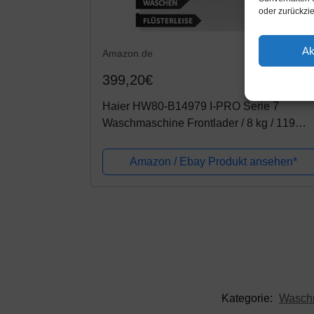
oder zurückzi
Ak
Amazon.de
399,20€
Haier HW80-B14979 I-PRO Serie 7
Waschmaschine Frontlader / 8 kg / 119
kWh/Jahr / Direct Motion Motor / XL Tromm
/ ABT / Refresh-Dampfprogramm /...
Amazon / Ebay Produkt ansehen*
Kategorie:
Wasch