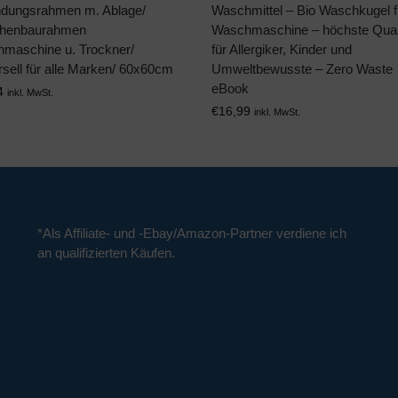
ndungsrahmen m. Ablage/
Waschmittel – Bio Waschkugel f
henbaurahmen
Waschmaschine – höchste Quali
maschine u. Trockner/
für Allergiker, Kinder und
sell für alle Marken/ 60x60cm
Umweltbewusste – Zero Waste
eBook
4
inkl. MwSt.
€
16,99
inkl. MwSt.
*Als Affiliate- und -Ebay/Amazon-Partner verdiene ich
an qualifizierten Käufen.