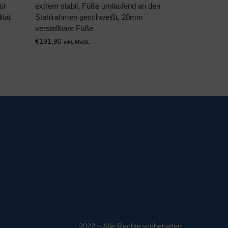
ür
extrem stabil, Füße umlaufend an den
tät
Stahlrahmen geschweißt, 20mm
verstellbare Füße
€
191,90
inkl. MwSt.
2022 – Alle Rechte vorbehalten.