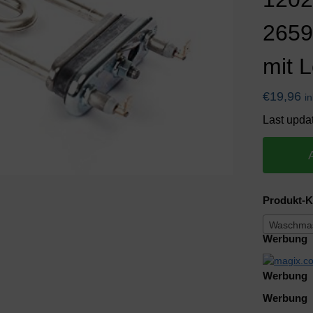
2659
mit 
€
19,96
i
Last upda
Produkt-K
Waschmas
Werbung
Werbung
Werbung