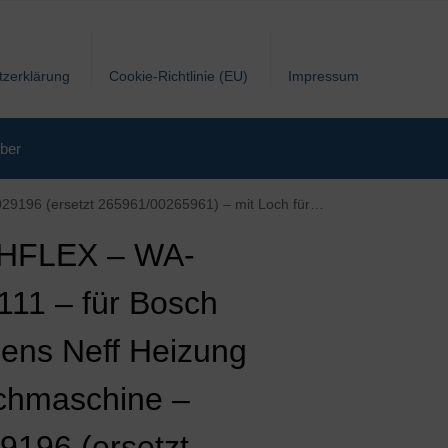
tzerklärung
Cookie-Richtlinie (EU)
Impressum
ber
6 (ersetzt 265961/00265961) – mit Loch für NTC
HFLEX – WA-
11 – für Bosch
ens Neff Heizung
hmaschine –
9196 (ersetzt