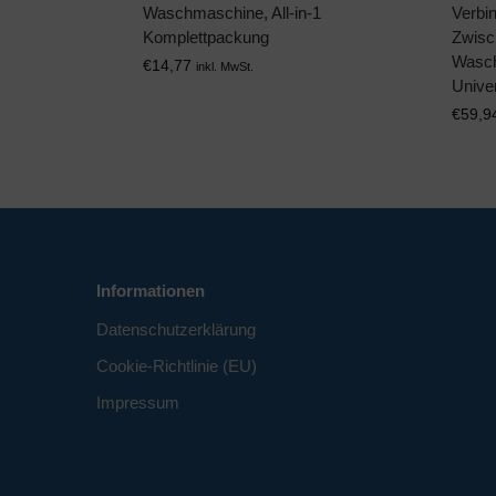
Waschmaschine, All-in-1
Verbi
Komplettpackung
Zwisc
Wasch
€
14,77
inkl. MwSt.
Univer
€
59,9
Informationen
Datenschutzerklärung
Cookie-Richtlinie (EU)
Impressum