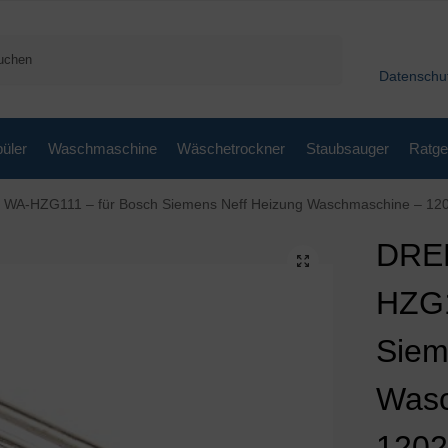
Suchen
Datenschu
üler
Waschmaschine
Wäschetrockner
Staubsauger
Ratge
A-HZG111 – für Bosch Siemens Neff Heizung Waschmaschine – 1202919
DRE
HZG1
Siem
Wasc
1202