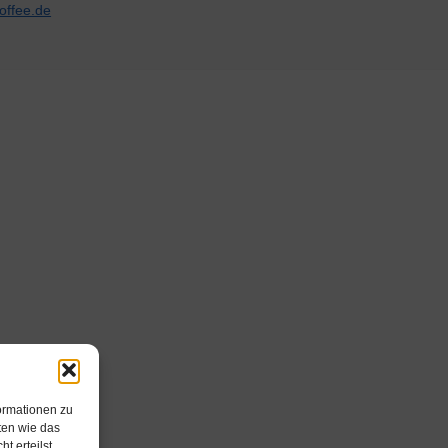
ormationen zu
ten wie das
t erteilst