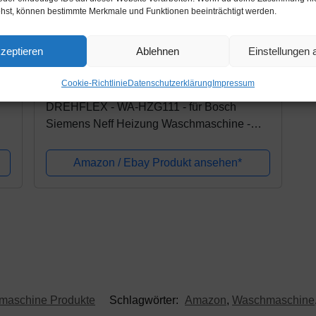
ehst, können bestimmte Merkmale und Funktionen beeinträchtigt werden.
zeptieren
Ablehnen
Einstellungen
Amazon.de
19,96€
Cookie-Richtlinie
Datenschutzerklärung
Impressum
DREHFLEX - WA-HZG111 - für Bosch
Siemens Neff Heizung Waschmaschine -
el
12029196 (ersetzt 265961/00265961) - mit
Loch für NTC
Amazon / Ebay Produkt ansehen*
maschine Produkte
Schlagwörter:
Amazon
,
Waschmaschine