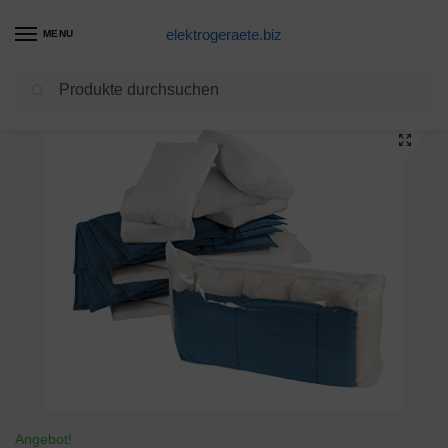
elektrogeraete.biz
MENU
Suchen
Start
Staubsauger Produkte
WENKO Vakuum-Aufbewahrungsbeutel Jumbo Cube XXL, wiederverwendbarer Vakuumier-Beutel für Kleidung und große Gegenstände, spart bis zu 75% Platz, transparenter Kunststoff, 180 x 90 x 50 cm
/
/
Angebot!