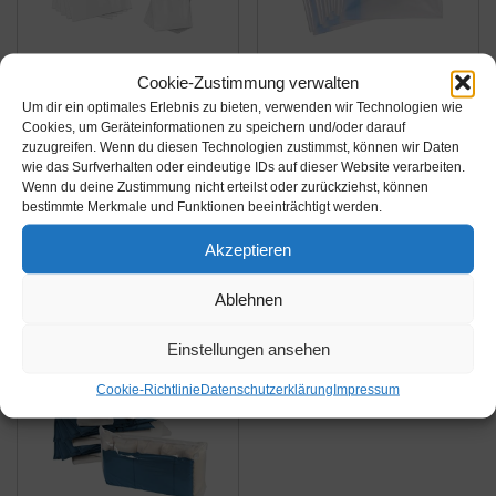
Amazon.de
Amazon.de
Cookie-Zustimmung verwalten
24,99€
14,99€
Um dir ein optimales Erlebnis zu bieten, verwenden wir Technologien wie
29,95€
18,99€
Cookies, um Geräteinformationen zu speichern und/oder darauf
zuzugreifen. Wenn du diesen Technologien zustimmst, können wir Daten
Kronenburg 20 TLG.
figg XXL Vakuumbeutel
wie das Surfverhalten oder eindeutige IDs auf dieser Website verarbeiten.
Set Vakuumbeutel -
(6er Set) - 100x80cm -
Wenn du deine Zustimmung nicht erteilst oder zurückziehst, können
Aufbewahrungsbeutel -
100% dicht und extra
bestimmte Merkmale und Funktionen beeinträchtigt werden.
Verschiedene Größen -
robust – Vakuum
Amazon / Ebay
Amazon / Ebay
Akzeptieren
8 Verschiedene Sets
Aufbewahrungsbeutel
Produkt ansehen*
Produkt ansehen*
wählbar
für Kleidung,
Ablehnen
Bettdecken,
Bettwäsche und vieles
-29%
Einstellungen ansehen
mehr
Cookie-Richtlinie
Datenschutzerklärung
Impressum