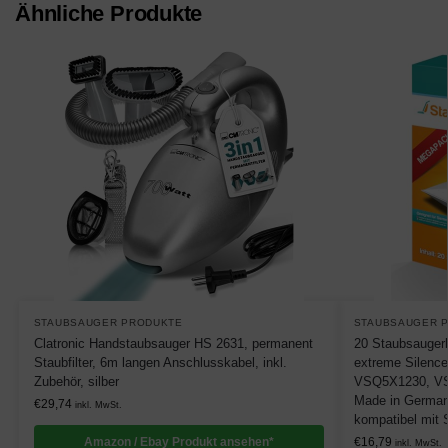
Ähnliche Produkte
STAUBSAUGER PRODUKTE
STAUBSAUGER 
Clatronic Handstaubsauger HS 2631, permanent
20 Staubsaugerb
Staubfilter, 6m langen Anschlusskabel, inkl.
extreme Silenc
Zubehör, silber
VSQ5X1230, V
Made in German
€
29,74
inkl. MwSt.
kompatibel mit 
Amazon / Ebay Produkt ansehen*
€
16,79
inkl. MwSt.