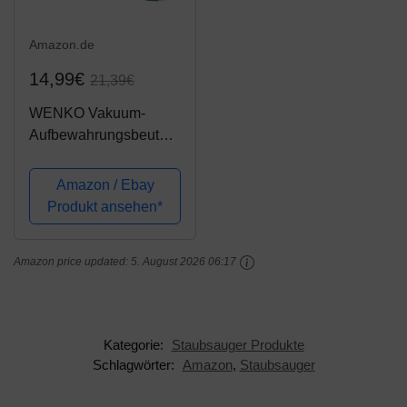
Amazon.de
14,99€
21,39€
WENKO Vakuum-
Aufbewahrungsbeutel
Jumbo Cube XXL,
wiederverwendbarer
Amazon / Ebay
Vakuumier-Beutel für
Produkt ansehen*
Kleidung und große
Gegenstände, spart bis
Amazon price updated:
5. August 2026 06:17
zu 75% Platz,...
Kategorie:
Staubsauger Produkte
Schlagwörter:
Amazon
,
Staubsauger