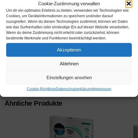
Werbung
Cookie-Zustimmung verwalten
Werbung
Um dir ein optimales Erlebnis zu bieten, verwenden wir Technologien wie
Cookies, um Geräteinformationen zu speichern und/oder darauf
zuzugreifen. Wenn du diesen Technologien zustimmst, können wir Daten
wie das Surfverhalten oder eindeutige IDs auf dieser Website verarbeiten.
Wenn du deine Zustimmung nicht erteilst oder zurückziehst, können
bestimmte Merkmale und Funktionen beeinträchtigt werden.
Akzeptieren
Beschreibung
Ablehnen
Einstellungen ansehen
Kategorie:
Waschmaschine Produkte
Schlagwörter:
Ebay
,
Waschmaschine
,
Waschmaschinen
Cookie-Richtlinie
Datenschutzerklärung
Impressum
Ähnliche Produkte