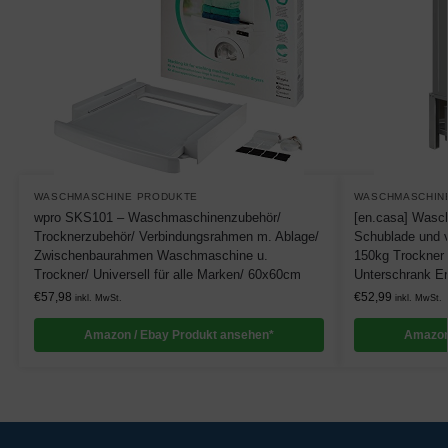
WASCHMASCHINE PRODUKTE
WASCHMASCHIN
wpro SKS101 – Waschmaschinenzubehör/
[en.casa] Wasch
Trocknerzubehör/ Verbindungsrahmen m. Ablage/
Schublade und v
Zwischenbaurahmen Waschmaschine u.
150kg Trockner 
Trockner/ Universell für alle Marken/ 60x60cm
Unterschrank E
€
57,98
€
52,99
inkl. MwSt.
inkl. MwSt.
Amazon / Ebay Produkt ansehen*
Amazon