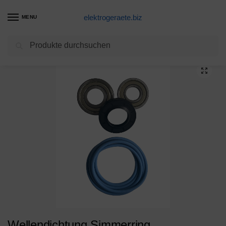
elektrogeraete.biz
MENU
Suchen
Start
Waschmaschine Produkte
Wellendichtung Simmerring 40,2x72x11/14 Waschmaschine AEG Privileg 1249667013
/
/
Wellendichtung Simmerring