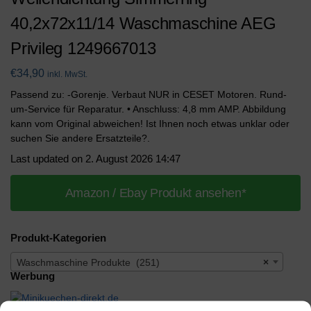
40,2x72x11/14 Waschmaschine AEG
Privileg 1249667013
€
34,90
inkl. MwSt.
Passend zu: -Gorenje. Verbaut NUR in CESET Motoren. Rund-
um-Service für Reparatur. • Anschluss: 4,8 mm AMP. Abbildung
kann vom Original abweichen! Ist Ihnen noch etwas unklar oder
suchen Sie andere Ersatzteile?.
Last updated on 2. August 2026 14:47
Amazon / Ebay Produkt ansehen*
Produkt-Kategorien
Waschmaschine Produkte (251)
×
Werbung