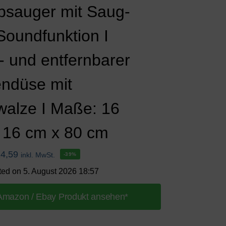
bsauger mit Saug-
Soundfunktion I
- und entfernbarer
ndüse mit
walze I Maße: 16
 16 cm x 80 cm
24,59
inkl. MwSt.
-39%
ted on 5. August 2026 18:57
Amazon / Ebay Produkt ansehen*