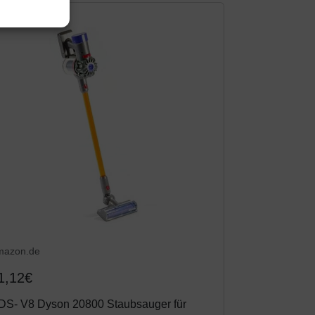
mazon.de
1,12€
DS- V8 Dyson 20800 Staubsauger für