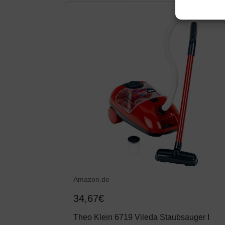
Amazon.de
34,67€
Theo Klein 6719 Vileda Staubsauger I