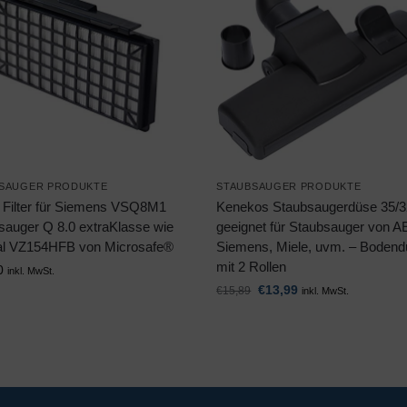
SAUGER PRODUKTE
STAUBSAUGER PRODUKTE
Filter für Siemens VSQ8M1
Kenekos Staubsaugerdüse 35/
sauger Q 8.0 extraKlasse wie
geeignet für Staubsauger von A
nal VZ154HFB von Microsafe®
Siemens, Miele, uvm. – Boden
mit 2 Rollen
0
inkl. MwSt.
€
13,99
€
15,89
inkl. MwSt.