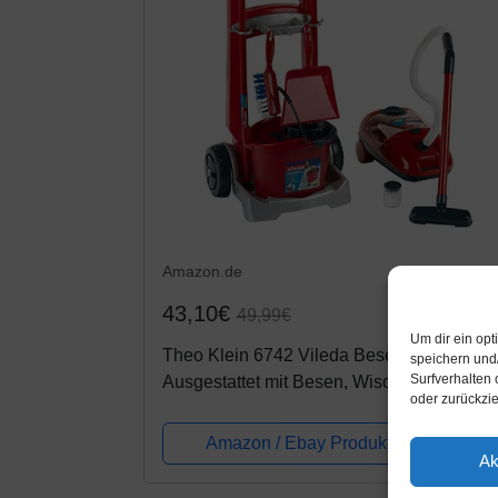
Amazon.de
43,10€
49,99€
Um dir ein op
Theo Klein 6742 Vileda Besenwagen I
speichern und
Surfverhalten 
Ausgestattet mit Besen, Wischmop, Eimer
oder zurückzi
und vielem mehr I Batteriebetriebener
Staubsauger mit Saug- und Soundfunktion
Amazon / Ebay Produkt ansehen*
Ak
|...