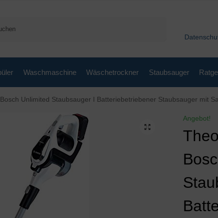
Suchen
Datenschu
üler
Waschmaschine
Wäschetrockner
Staubsauger
Ratge
nlimited Staubsauger I Batteriebetriebener Staubsauger mit Saug- und Soundfunktion I Dreh- und 
Angebot!
Theo
Bosc
Stau
Batt