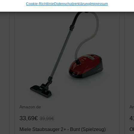
Cookie-Richtlinie
Datenschutzerklärung
Impressum
-15%
Amazon.de
A
33,69€
4
39,99€
Miele Staubsauger 2+ - Bunt (Spielzeug)
O