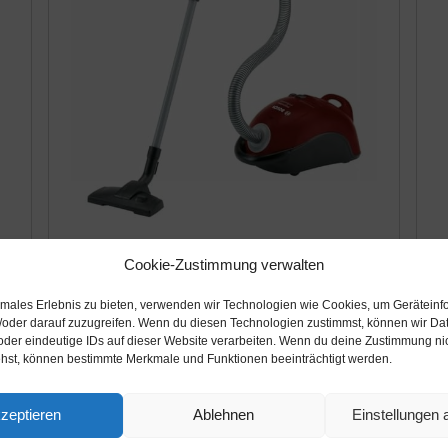
Amazon.de
A
Cookie-Zustimmung verwalten
18,95€
2
43,99€
PRIME
PRIME
timales Erlebnis zu bieten, verwenden wir Technologien wie Cookies, um Geräteinf
Theo Klein 6828 Bosch Staubsauger I
T
/oder darauf zuzugreifen. Wenn du diesen Technologien zustimmst, können wir Da
oder eindeutige IDs auf dieser Website verarbeiten. Wenn du deine Zustimmung nich
Originalgetreuer Nachbau I Mit
St
ehst, können bestimmte Merkmale und Funktionen beeinträchtigt werden.
batteriebetriebener Saug-und Soundfunktion
St
I Maße: 19 cm x 25 cm x 74 cm I Spielzeug
Dr
Amazon / Ebay Produkt ansehen*
zeptieren
Ablehnen
Einstellungen
für...
La