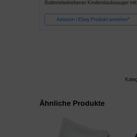
Batteriebetriebener Kinderstaubsauger mit
Sound-und Saugfunktion I Maße: 17 cm x 
cm x 15 cm I Spielzeug für Kinder ab...
Amazon / Ebay Produkt ansehen*
Kateg
Ähnliche Produkte