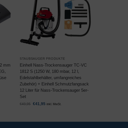
STAUBSAUGER PRODUKTE
32 mm
Einhell Nass-Trockensauger TC-VC
EG,
1812 S (1250 W, 180 mbar, 12 l,
düse
Edelstahlbehälter, umfangreiches
Zubehör) + Einhell Schmutzfangsack
12 Liter für Nass-Trockensauger 5er-
Set
€
41,95
€
49,95
inkl. MwSt.