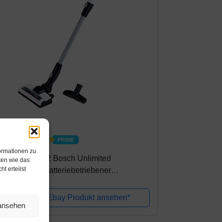
mazon.de
4,59€
39,99€
PRIME
PRIME
ormationen zu
heo Klein 6812 Bosch Unlimited
ten wie das
t erteilst
aubsauger I Batteriebetriebener
aubsauger mit Saug- und Soundfunktion I
eh- und entfernbarer Bodendüse mit
Amazon / Ebay Produkt ansehen*
 ansehen
ufwalze I...