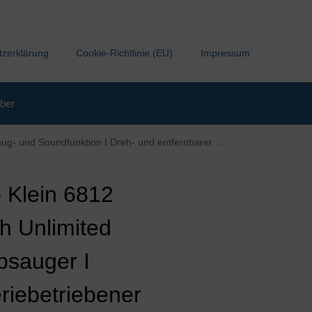
tzerklärung
Cookie-Richtlinie (EU)
Impressum
ber
entfernbarer Bodendüse mit Laufwalze I Maße: 16 cm x 16 cm x 80 cm
 Klein 6812
h Unlimited
bsauger I
eriebetriebener