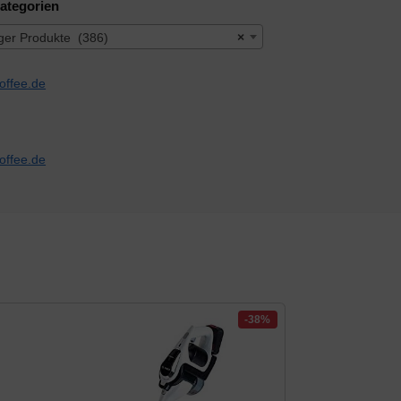
ategorien
ger Produkte (386)
×
-38%