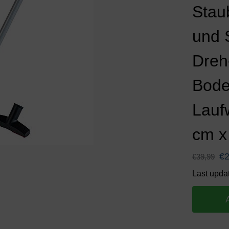
Stau
und 
Dreh
Bode
Lauf
cm x
€
€
39,99
Last upda