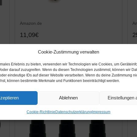
Amazon.de
A
11,09€
2
ür
First4spares Power Tool Schlauch-Adapter-
C
Cookie-Zustimmung verwalten
Kit für Staubabsaugung staubsauger
St
S
timales Erlebnis zu bieten, verwenden wir Technologien wie Cookies, um Geräteinf
3
/oder darauf zuzugreifen. Wenn du diesen Technologien zustimmst, können wir Da
Amazon / Ebay Produkt ansehen*
oder eindeutige IDs auf dieser Website verarbeiten. Wenn du deine Zustimmung nich
De
ehst, können bestimmte Merkmale und Funktionen beeinträchtigt werden.
zeptieren
Ablehnen
Einstellungen
Cookie-Richtlinie
Datenschutzerklärung
Impressum