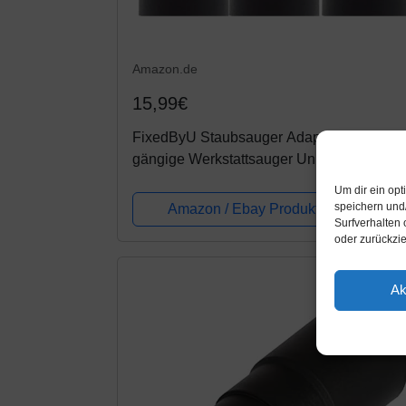
Amazon.de
15,99€
FixedByU Staubsauger Adapter passend f
gängige Werkstattsauger Universal
Schlauchadapter zur Reduzierung von
Um dir ein op
Durchmessern für Exzenterschleifer
speichern und
Amazon / Ebay Produkt ansehen*
Surfverhalten 
Stichsäge...
oder zurückzi
Ak