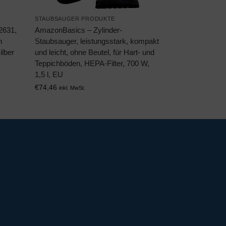
STAUBSAUGER PRODUKTE
2631,
AmazonBasics – Zylinder-
n
Staubsauger, leistungsstark, kompakt
ilber
und leicht, ohne Beutel, für Hart- und
Teppichböden, HEPA-Filter, 700 W,
1,5 l, EU
€
74,46
inkl. MwSt.