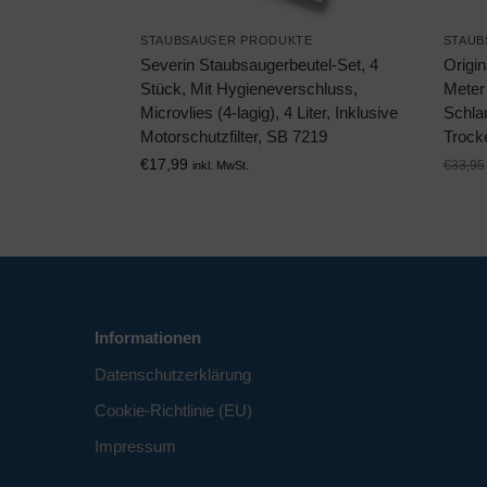
STAUBSAUGER PRODUKTE
STAUB
Severin Staubsaugerbeutel-Set, 4
Origin
Stück, Mit Hygieneverschluss,
Meter 
Microvlies (4-lagig), 4 Liter, Inklusive
Schla
Motorschutzfilter, SB 7219
Trock
€
17,99
€
33,95
inkl. MwSt.
Informationen
Datenschutzerklärung
Cookie-Richtlinie (EU)
Impressum