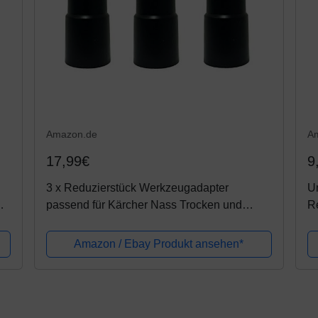
Amazon.de
A
17,99€
9
3 x Reduzierstück Werkzeugadapter
Un
passend für Kärcher Nass Trocken und
Re
38
Werkstatt Staub Sauger Maschinen Absaug
g
Stufen Adapter
z.
Amazon / Ebay Produkt ansehen*