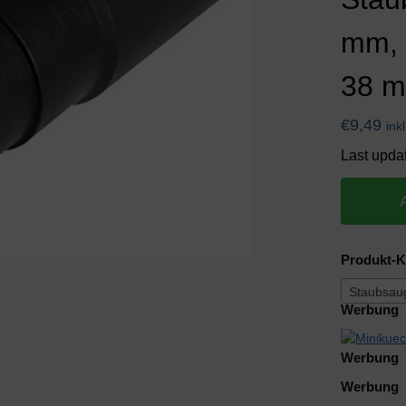
mm, 
38 
€
9,49
ink
Last upda
Produkt-K
Staubsau
Werbung
Werbung
Werbung