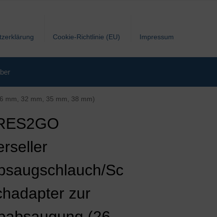
tzerklärung
Cookie-Richtlinie (EU)
Impressum
ber
(26 mm, 32 mm, 35 mm, 38 mm)
RES2GO
rseller
bsaugschlauch/Sc
chadapter zur
babsaugung (26