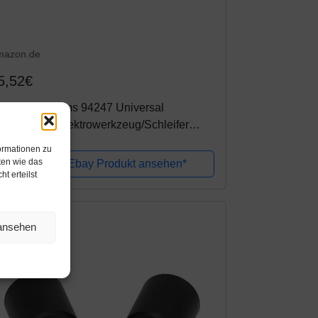
mazon.de
5,52€
en-Tec Systems 94247 Universal
aubsauger Elektrowerkzeug/Schleifer
taubabsaugung Schlauchadapter (25mm,
ormationen zu
5mm, 38mm, 48mm) kompatibel mit
ten wie das
Amazon / Ebay Produkt ansehen*
t erteilst
Walt,...
 ansehen