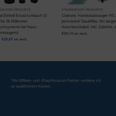
SAUGER PRODUKTE
STAUBSAUGER PRODUKTE
al Einhell Ersatzschlauch (3
Clatronic Handstaubsauger HS 
für 36 Millimeter
permanent Staubfilter, 6m lange
uchsysteme bei Nass-
Anschlusskabel, inkl. Zubehör, s
ensaugern)
€
29,74
inkl. MwSt.
€
20,67
inkl. MwSt.
*Als Affiliate- und -Ebay/Amazon-Partner verdiene ich
an qualifizierten Käufen.