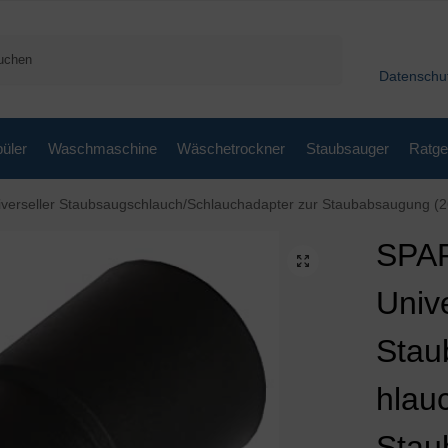
Suchen
Datenschu
üler
Waschmaschine
Wäschetrockner
Staubsauger
Ratge
erseller Staubsaugschlauch/Schlauchadapter zur Staubabsaugung 
SPA
Unive
Stau
hlau
Stau