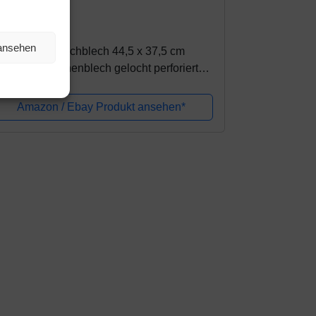
2,90€
 ansehen
EHRMANN Lochblech 44,5 x 37,5 cm
ckblech Kuchenblech gelocht perforiert
zzablech für Backofen Bauknecht
irlpool
Amazon / Ebay Produkt ansehen*