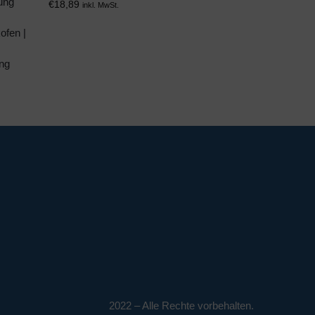
ung
€
18,89
inkl. MwSt.
ofen |
ng
2022 – Alle Rechte vorbehalten.