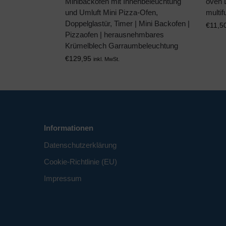
Minibackofen mit Innenbeleuchtung
oven 
und Umluft Mini Pizza-Ofen,
multif
Doppelglastür, Timer | Mini Backofen |
€
11,5
Pizzaofen | herausnehmbares
Krümelblech Garraumbeleuchtung
€
129,95
inkl. MwSt.
Informationen
Datenschutzerklärung
Cookie-Richtlinie (EU)
Impressum