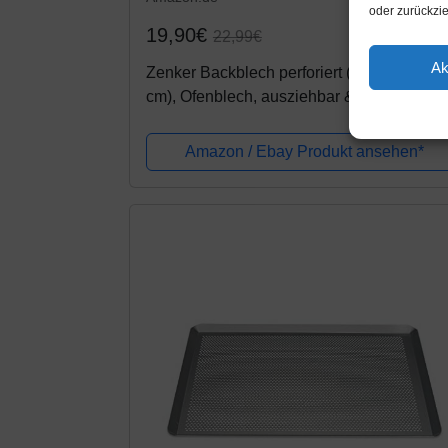
oder zurückzi
19,90€
22,99€
Ak
Zenker Backblech perforiert (52-37 cm x 3
cm), Ofenblech, ausziehbar & verstellbar,
Lochblech, universal geeignet für Baguette
Kuchen, Pizza & Plätzchen
Amazon / Ebay Produkt ansehen*