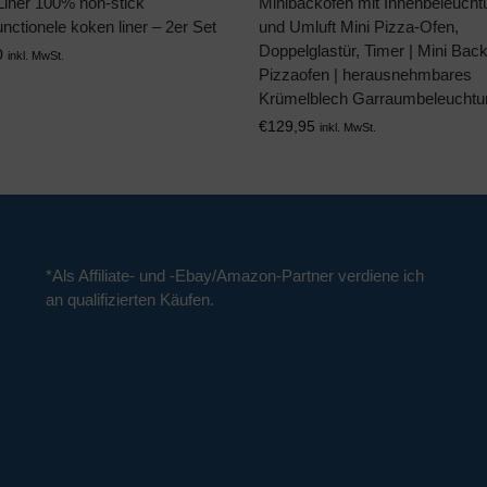
Liner 100% non-stick
Minibackofen mit Innenbeleucht
unctionele koken liner – 2er Set
und Umluft Mini Pizza-Ofen,
Doppelglastür, Timer | Mini Back
0
inkl. MwSt.
Pizzaofen | herausnehmbares
Krümelblech Garraumbeleuchtu
€
129,95
inkl. MwSt.
*Als Affiliate- und -Ebay/Amazon-Partner verdiene ich
an qualifizierten Käufen.