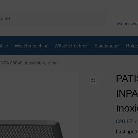
Suchen
Datenschu
üler
Waschmaschine
Wäschetrockner
Staubsauger
Ratge
NPA.03640, Inoxidable, silber
PATI
INPA
Inoxi
€
20,67
i
Last upda