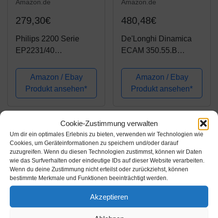
Amazon.de
Amazon.de
279,30€
480,48€
Philips 2200 Serie
De'Longhi Dinamica
EP2231/40
ECAM 350.55.B
Kaffeevollautomat, 3
Kaffeevollautomat mit
Kaffeespezialitäten
Milchsystem,
Amazon / Ebay
Amazon / Ebay
(LatteGo Milchsystem)
Digitaldisplay mit
Produkt ansehen*
Produkt ansehen*
Klavierlack-
Klartext, 2-Tassen-
schwarz/Schwarz
Funktion, Großer 1,8
Liter Wassertank,
Cookie-Zustimmung verwalten
schwarz
Um dir ein optimales Erlebnis zu bieten, verwenden wir Technologien wie
Cookies, um Geräteinformationen zu speichern und/oder darauf
zuzugreifen. Wenn du diesen Technologien zustimmst, können wir Daten
wie das Surfverhalten oder eindeutige IDs auf dieser Website verarbeiten.
Wenn du deine Zustimmung nicht erteilst oder zurückziehst, können
bestimmte Merkmale und Funktionen beeinträchtigt werden.
Akzeptieren
Amazon.de
Amazon.de