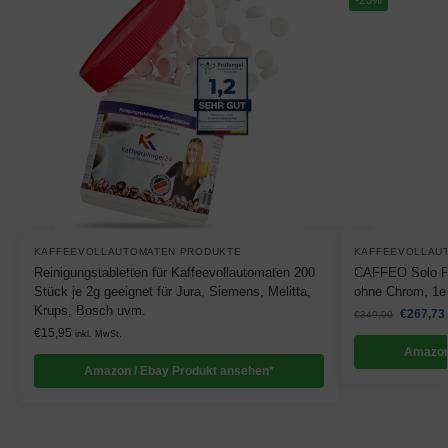
-23%
KAFFEEVOLLAUTOMATEN PRODUKTE
KAFFEEVOLLAU
Reinigungstabletten für Kaffeevollautomaten 200
CAFFEO Solo Pu
Stück je 2g geeignet für Jura, Siemens, Melitta,
ohne Chrom, 1e
Krups, Bosch uvm.
€
267,73
€
349,00
€
15,95
inkl. MwSt.
Amazon
Amazon / Ebay Produkt ansehen*