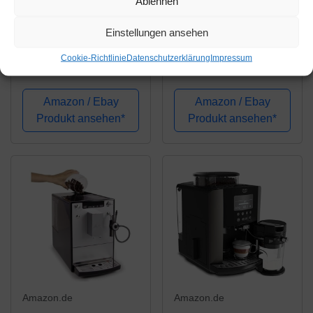
Ablehnen
399,99€
320,73€
Einstellungen ansehen
De'Longhi Autentica
De'Longhi ECAM
Cookie-Richtlinie
Datenschutzerklärung
Impressum
Cappuccino ETAM
23.466.S
29.660.SB
Kaffeevollautomat mit
Kaffeevollautomat mit
Milchsystem,
Amazon / Ebay
Amazon / Ebay
Milchsystem,
Cappuccino und
Produkt ansehen*
Produkt ansehen*
Cappuccino und
Espresso auf
Espresso auf
Knopfdruck,
Knopfdruck,
Digitaldisplay mit
Digitaldisplay mit
Klartext, 2-Tassen-
Klartext,...
Funktion, Großer 1,8...
Amazon.de
Amazon.de