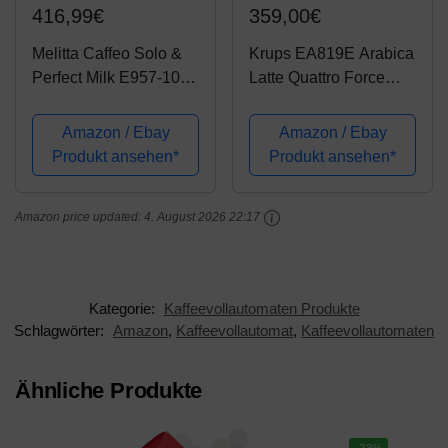
416,99€
359,00€
Melitta Caffeo Solo &
Krups EA819E Arabica
Perfect Milk E957-103
Latte Quattro Force
Schlanker
Kaffeevollautomat
Kaffeevollautomat mit
(1450 Watt,
Amazon / Ebay
Amazon / Ebay
Auto-Cappuccinatore |
Wassertankkapazität:
Produkt ansehen*
Produkt ansehen*
Automatische
1,7 Liter, Pumpendruck:
Reinigungsprogramme
15 bar, LCD-Display)
Amazon price updated:
4. August 2026 22:17
| Automatische...
Platin-schwarz
Kategorie:
Kaffeevollautomaten Produkte
Schlagwörter:
Amazon
,
Kaffeevollautomat
,
Kaffeevollautomaten
Ähnliche Produkte