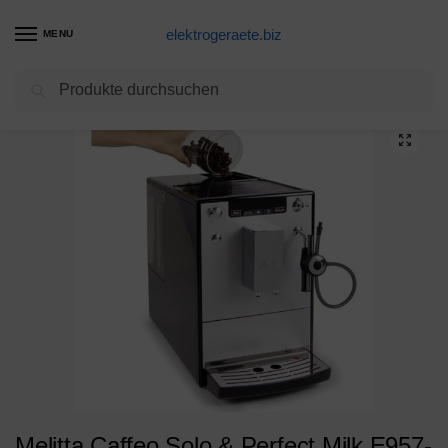
elektrogeraete.biz
MENU
Suchen
Start
Kaffeevollautomaten Produkte
Melitta Caffeo Solo & Perfect Milk E957-103 Schlanker Kaffeevollautomat mit Auto-Cappuccinatore | Automatische Reinigungsprogramme | Automatische Mahlmengenregulierung | Silber
/
/
Melitta Caffeo Solo & Perfect Milk E957-