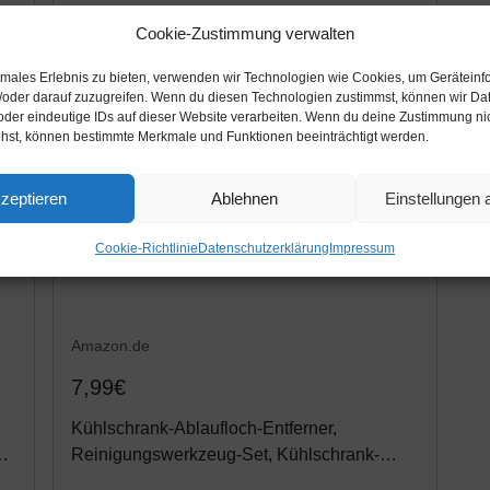
Cookie-Zustimmung verwalten
timales Erlebnis zu bieten, verwenden wir Technologien wie Cookies, um Geräteinf
/oder darauf zuzugreifen. Wenn du diesen Technologien zustimmst, können wir Da
oder eindeutige IDs auf dieser Website verarbeiten. Wenn du deine Zustimmung nich
ehst, können bestimmte Merkmale und Funktionen beeinträchtigt werden.
zeptieren
Ablehnen
Einstellungen
Cookie-Richtlinie
Datenschutzerklärung
Impressum
Amazon.de
7,99€
Kühlschrank-Ablaufloch-Entferner,
ck
Reinigungswerkzeug-Set, Kühlschrank-
Ablauf-Enteisungsschaufel, Kühlschrank-