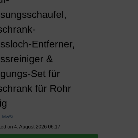
isungsschaufel,
schrank-
ssloch-Entferner,
ssreiniger &
igungs-Set für
schrank für Rohr
ig
l. MwSt.
ted on 4. August 2026 06:17