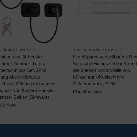
CHRANK PRODUKTE
KÜHLSCHRANK PRODUKTE
sicherung für Fenster
First4Spares verstellbar mit Reg
chrank Schrank Türen,
Schraube Fix ausziehbar Arme f
rheitsschloss Set, 2Pcs
alle Marken und Modelle von
rung Abschließbares
Kühlschrank/Kühlschrank
schloss Öffnungsbegrenzer
Gefrierschrank, Weiß
chutz von Kindern Haustier
€
15,59
inkl. MwSt.
enster Balkon (Schwarz)
inkl. MwSt.