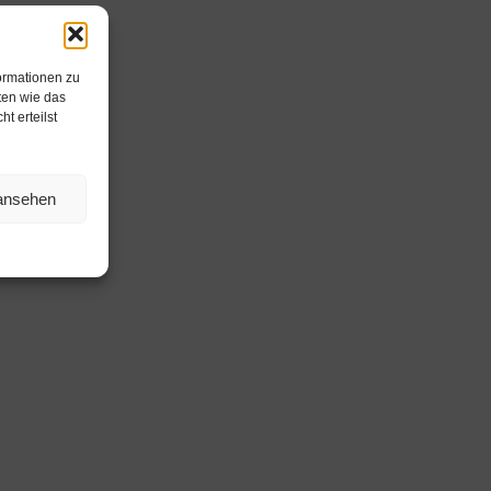
ormationen zu
ten wie das
t erteilst
 ansehen