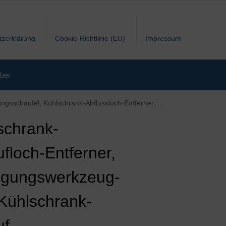
tzerklärung
Cookie-Richtlinie (EU)
Impressum
ber
ner, Abflussreiniger & Reinigungs-Set für Kühlschrank für Rohr 7-teilig
schrank-
floch-Entferner,
igungswerkzeug-
 Kühlschrank-
uf-