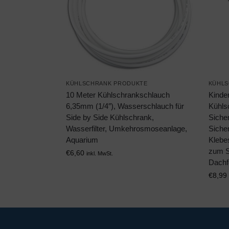
KÜHLSCHRANK PRODUKTE
KÜHLS
10 Meter Kühlschrankschlauch
Kinder
6,35mm (1/4″), Wasserschlauch für
Kühls
Side by Side Kühlschrank,
Siche
Wasserfilter, Umkehrosmoseanlage,
Siche
Aquarium
Klebe
zum S
€
6,60
inkl. MwSt.
Dachf
€
8,99