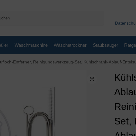
Suchen
Datenschu
üler
Waschmaschine
Wäschetrockner
Staubsauger
Ratge
tferner, Reinigungswerkzeug-Set, Kühlschrank-Ablauf-Enteisungsschaufel, Kühlschrank-Abflussloch-Entfer
Kühl
Ablau
Rein
Set,
Abla