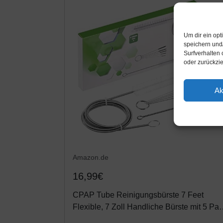
Um dir ein op
speichern und
Surfverhalten 
oder zurückzi
Ak
Amazon.de
16,99€
CPAP Tube Reinigungsbürste 7 Feet
Flexible, 7 Zoll Handliche Bürste mit 5 Pa
Mini Nylon Pinsel Set 4 Zoll für Standard-