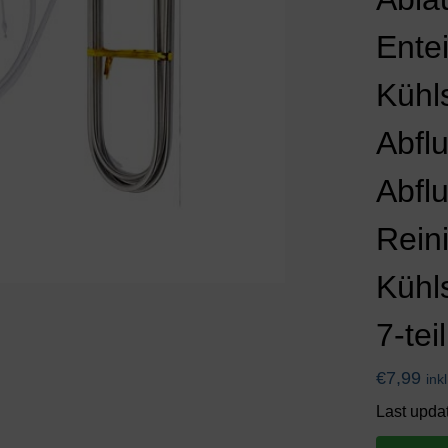
Ente
Kühl
Abflu
Abflu
Rein
Kühl
7-teil
€
7,99
ink
Last upda