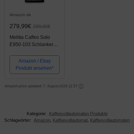
Amazon.de
279,99€
299,00€
Melitta Caffeo Solo
E950-103 Schlanker
Kaffeevollautomat mit
Vorbrühfunktion | 15
Amazon / Ebay
Bar | LED-Display |
Produkt ansehen*
höhenverstellbarer
Kaffeeauslauf |
Amazon price updated:
7. August 2026 11:57
Herausnehmbare...
Kategorie:
Kaffeevollautomaten Produkte
Schlagwörter:
Amazon
,
Kaffeevollautomat
,
Kaffeevollautomaten