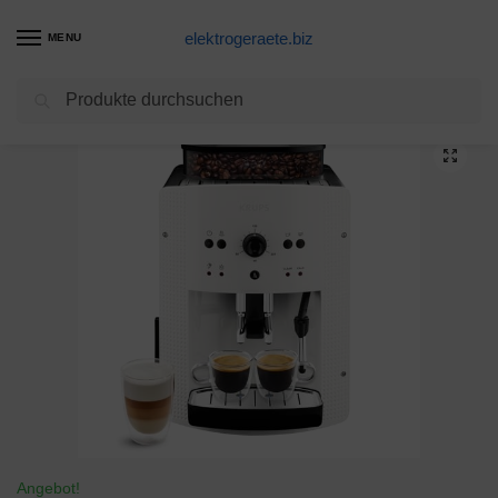
elektrogeraete.biz
MENU
Suchen
Start
Kaffeevollautomaten Produkte
Krups EA8105 Kaffeevollautomat, automatische Reinigung, 2-Tassen-Funktion, Milchsystem mit CappucinoPlus-Düse, 15 bar, Espresso-Kaffee-Maschine, Kaffeeautomat in weiß
/
/
Angebot!