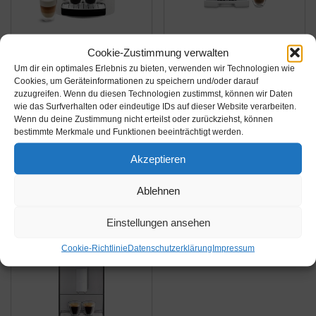
Amazon.de
Amazon.de
Cookie-Zustimmung verwalten
299,98€
449,00€
Um dir ein optimales Erlebnis zu bieten, verwenden wir Technologien wie
399,00€
Cookies, um Geräteinformationen zu speichern und/oder darauf
zuzugreifen. Wenn du diesen Technologien zustimmst, können wir Daten
Krups EA8105
De'Longhi DINAMICA
wie das Surfverhalten oder eindeutige IDs auf dieser Website verarbeiten.
Kaffeevollautomat,
ECAM 350.35.W -
Wenn du deine Zustimmung nicht erteilst oder zurückziehst, können
automatische
Vollautomatische
bestimmte Merkmale und Funktionen beeinträchtigt werden.
Reinigung, 2-Tassen-
Kaffeemaschine, 1.8 l,
Amazon / Ebay
Amazon / Ebay
Akzeptieren
Funktion, Milchsystem
weiß – (freistehend,
Produkt ansehen*
Produkt ansehen*
mit CappucinoPlus-
Maschine Espresso
Ablehnen
Düse, 15 bar,
Kaffeemaschine, weiß,
Espresso-Kaffee-
LCD-Display, 1,8 l)
-6%
Einstellungen ansehen
Maschine,...
Cookie-Richtlinie
Datenschutzerklärung
Impressum