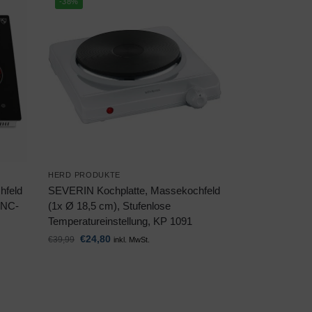
-38%
HERD PRODUKTE
hfeld
SEVERIN Kochplatte, Massekochfeld
 NC-
(1x Ø 18,5 cm), Stufenlose
Temperatureinstellung, KP 1091
€
24,80
€
39,99
inkl. MwSt.