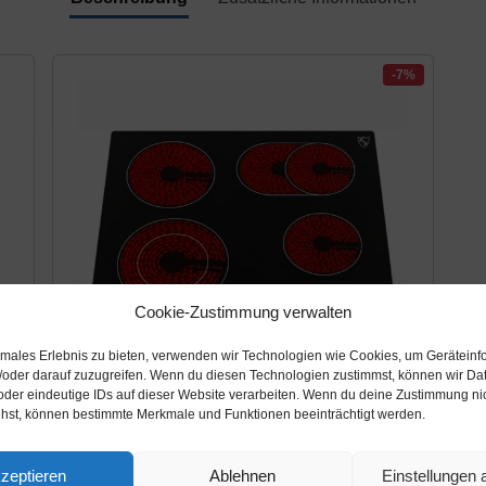
-7%
Cookie-Zustimmung verwalten
timales Erlebnis zu bieten, verwenden wir Technologien wie Cookies, um Geräteinf
/oder darauf zuzugreifen. Wenn du diesen Technologien zustimmst, können wir Da
oder eindeutige IDs auf dieser Website verarbeiten. Wenn du deine Zustimmung nich
ehst, können bestimmte Merkmale und Funktionen beeinträchtigt werden.
Amazon.de
zeptieren
Ablehnen
Einstellungen
119,90€
129,90€