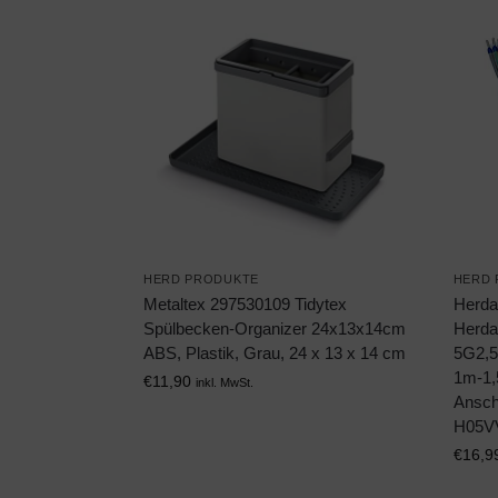
HERD PRODUKTE
HERD 
Metaltex 297530109 Tidytex
Herda
Spülbecken-Organizer 24x13x14cm
Herda
ABS, Plastik, Grau, 24 x 13 x 14 cm
5G2,5
1m-1
€
11,90
inkl. MwSt.
Ansch
H05VV
€
16,9