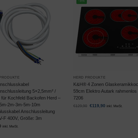
-8%
PRODUKTE
HERD PRODUKTE
nschlusskabel
K&H® 4 Zonen Glaskeramikkoc
nschlussleitung 5×2,5mm² /
59cm Elektro Autark rahmenlos
 für Kochfeld Backofen Herd –
7206
,5m-2m-3m-5m-10m
€
119,90
€
129,90
inkl. MwSt.
lusskabel Anschlussleitung
-F 400V, Größe: 3m
9
inkl. MwSt.