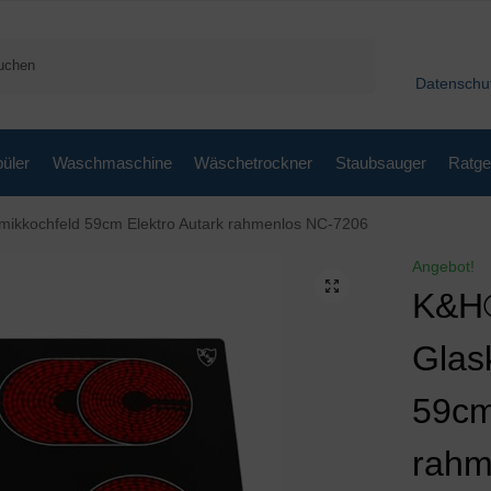
Suchen
Datenschu
üler
Waschmaschine
Wäschetrockner
Staubsauger
Ratge
ikkochfeld 59cm Elektro Autark rahmenlos NC-7206
Angebot!
K&H
Glas
59cm
rahm