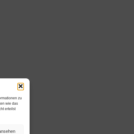
ormationen zu
ten wie das
t erteilst
 ansehen