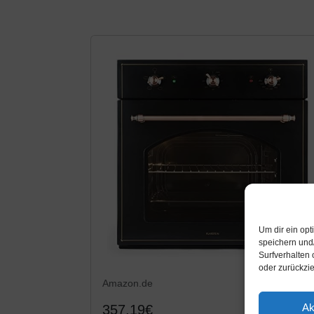
Um dir ein op
speichern und
Surfverhalten 
oder zurückzi
Amazon.de
Ak
357,19€