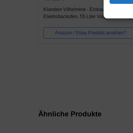
Klarstein Vilhelmine - Einbau-Backofen,
Elektrobackofen, 55 Liter Volumen, Vintag
Design, 3 Betriebsfunktionen, Ober-
Unterhitze, Garzeit-Timer, Edelstahl,...
Amazon / Ebay Produkt ansehen*
Ähnliche Produkte