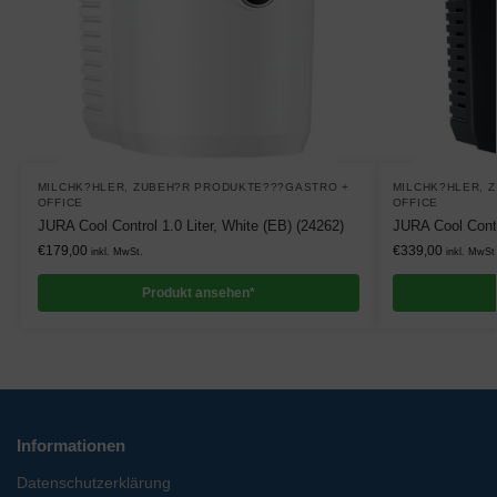
MILCHK?HLER
,
ZUBEH?R PRODUKTE???GASTRO +
MILCHK?HLER
,
Z
OFFICE
OFFICE
JURA Cool Control 1.0 Liter, White (EB) (24262)
JURA Cool Contr
€
179,00
€
339,00
inkl. MwSt.
inkl. MwSt
Produkt ansehen*
Informationen
Datenschutzerklärung