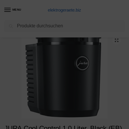
elektrogeraete.biz
MENU
Suchen
Start
Zubeh?r Produkte???Gastro + Office
Milchk?hler
JURA Cool Control 1.0 Liter, Black (EB) (24261)
/
/
/
JURA Cool Control 1.0 Liter, Black (EB)