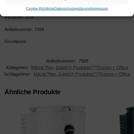
sorgen daf?r, dass das rechtzeitige Nachf?llen
Cookie-Richtlinie
Datenschutzerklärung
Impressum
Hersteller: Jura
Artikelnummer: 7169
Grundpreis:
Artikelnummer:
7169
Kategorien:
Milchk?hler
,
Zubeh?r Produkte???Gastro + Office
Schlagwörter:
Milchk?hler
,
Zubeh?r Produkte???Gastro + Office
Ähnliche Produkte