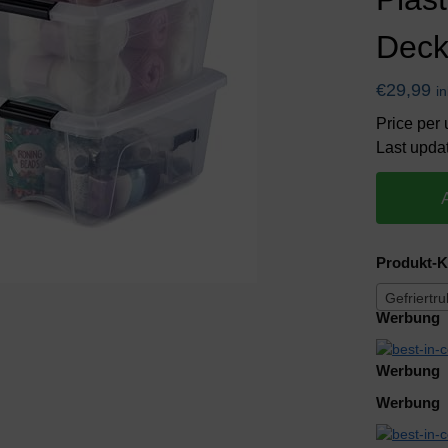
Deck
€
29,99
i
Price per 
Last upda
Produkt-K
Gefriertr
Werbung
Werbung
Werbung