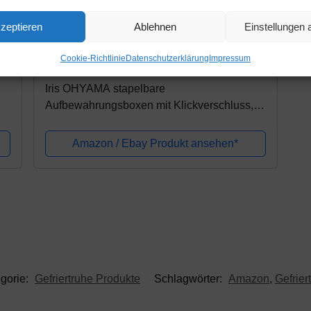
zeptieren
Ablehnen
Einstellungen
Amazon.de
Cookie-Richtlinie
Datenschutzerklärung
Impressum
29,99€
Iris OHYAMA stapelbare
Aufbewahrungsboxen mit Klickverschluss,
Plastik, transparent Deckel, 15L, 6er Set
Amazon / Ebay Produkt ansehen*
gorie:
Gefriertruhe Produkte
Schlagwörter:
Amazon
,
Gefrier