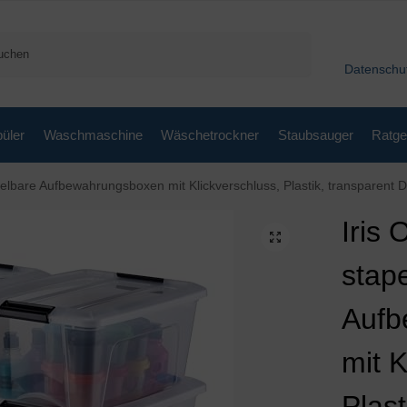
Suchen
Datenschu
üler
Waschmaschine
Wäschetrockner
Staubsauger
Ratge
lbare Aufbewahrungsboxen mit Klickverschluss, Plastik, transparent D
Iris
stap
Aufb
mit K
Plast