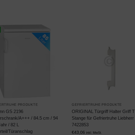
ERTRUHE PRODUKTE
GEFRIERTRUHE PRODUKTE
nn GS 2196
ORIGINAL Türgriff Halter Griff T
erschrank/A+++ / 84.5 cm / 94
Stange für Gefriertruhe Liebherr
ahr / 82 L
7422853
rteil/Türanschlag
€
43,06
inkl. MwSt.