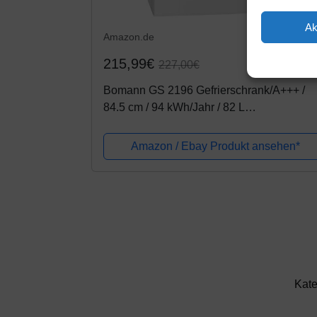
Ak
Amazon.de
215,99€
227,00€
Bomann GS 2196 Gefrierschrank/A+++ /
84.5 cm / 94 kWh/Jahr / 82 L
Gefrierteil/Türanschlag
wechselbar/[Energieklasse A+++]
Amazon / Ebay Produkt ansehen*
Kate