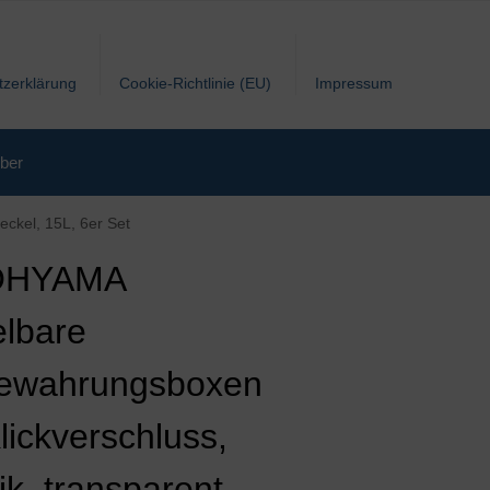
tzerklärung
Cookie-Richtlinie (EU)
Impressum
ber
eckel, 15L, 6er Set
 OHYAMA
elbare
ewahrungsboxen
lickverschluss,
ik, transparent