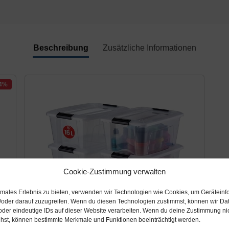
Beschreibung
Zusätzliche Informationen
-4%
Cookie-Zustimmung verwalten
timales Erlebnis zu bieten, verwenden wir Technologien wie Cookies, um Geräteinf
/oder darauf zuzugreifen. Wenn du diesen Technologien zustimmst, können wir Da
oder eindeutige IDs auf dieser Website verarbeiten. Wenn du deine Zustimmung nich
ehst, können bestimmte Merkmale und Funktionen beeinträchtigt werden.