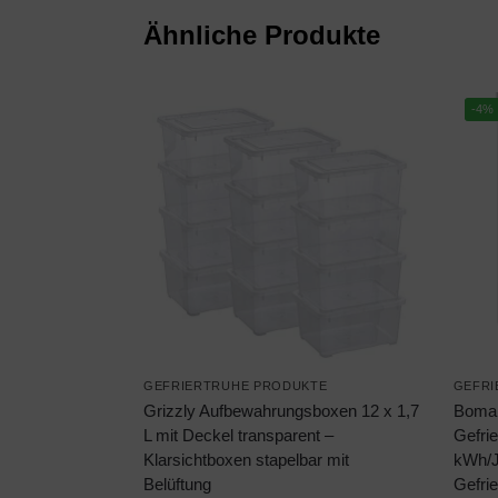
Ähnliche Produkte
-4%
GEFRIERTRUHE PRODUKTE
GEFRI
Grizzly Aufbewahrungsboxen 12 x 1,7
Boma
L mit Deckel transparent –
Gefri
Klarsichtboxen stapelbar mit
kWh/J
Belüftung
Gefrie