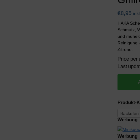
€
8,95
ink
HAKA Sche
Schmutz, W
und mühelos
Reinigung 
Zitrone.
Price per 
Last upda
Produkt-K
Backofen
Werbung
Werbung