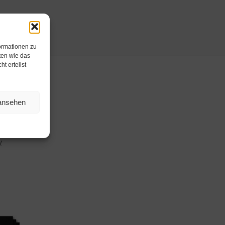
ormationen zu
ten wie das
t erteilst
 ansehen
y