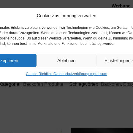
Werbung
Cookie-Zustimmung verwalten
timales Erlebnis zu bieten, verwenden wir Technologien wie Cookies, um Geräteinf
/oder darauf zuzugreifen. Wenn du diesen Technologien zustimmst, können wir Da
oder eindeutige IDs auf dieser Website verarbeiten. Wenn du deine Zustimmung nich
ehst, können bestimmte Merkmale und Funktionen beeinträchtigt werden.
Beschreibung
zeptieren
Ablehnen
Einstellungen
Cookie-Richtlinie
Datenschutzerklärung
Impressum
Kategorie:
Backofen Produkte
Schlagwörter:
Backofen
,
Eba