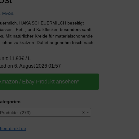
l. MwSt.
uermilch. HAKA SCHEUERMILCH beseitigt
asser-, Fett-, und Kalkflecken besonders sanft
. Mit natürlicher Kreide für materialschonende
– ohne zu kratzen. Duftet angenehm frisch nach
unit: 11.93€ / L
ted on 6. August 2026 01:57
Amazon / Ebay Produkt ansehen*
ategorien
 Produkte (273)
×