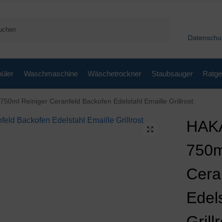
Suchen
Datenschu
üler
Waschmaschine
Wäschetrockner
Staubsauger
Ratge
50ml Reiniger Ceranfeld Backofen Edelstahl Emaille Grillrost
HAKA
750m
Cera
Edel
Grill