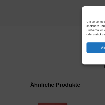
Um dir ein op
speichern und
Surfverhalten 
oder zurückzi
Ak
Ähnliche Produkte