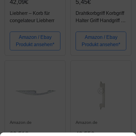
42,09€
5,45€
Liebherr – Korb für
Drahtkorbgriff Korbgriff
congelateur Liebherr
Halter Griff Handgriff für
Drahtkorb Korb für
Gefriertruhe
Amazon / Ebay
Amazon / Ebay
Gefrierautomaten
Produkt ansehen*
Produkt ansehen*
ORIGINAL Liebherr
7412715
Amazon.de
Amazon.de
62,51€
43,55€