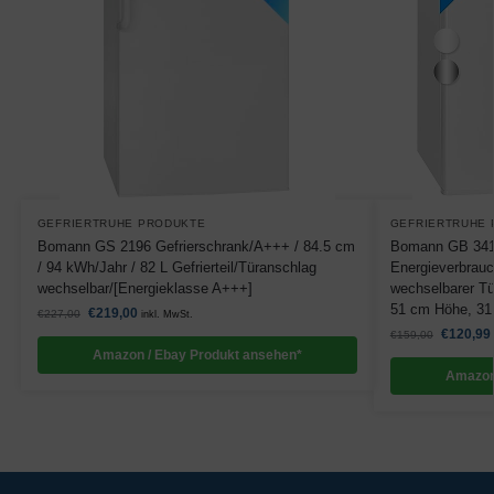
GEFRIERTRUHE PRODUKTE
GEFRIERTRUHE
Bomann GS 2196 Gefrierschrank/A+++ / 84.5 cm
Bomann GB 341 f
/ 94 kWh/Jahr / 82 L Gefrierteil/Türanschlag
Energieverbrauc
wechselbar/[Energieklasse A+++]
wechselbarer Tü
51 cm Höhe, 31 L
€
219,00
€
227,00
inkl. MwSt.
€
120,99
€
159,00
Amazon / Ebay Produkt ansehen*
Amazon