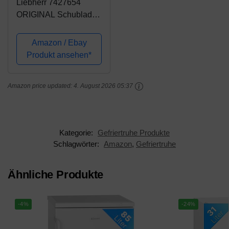
Liebherr 7427654
ORIGINAL Schublade
Gefriertablett
Gemüseschale
Amazon / Ebay
Schublade Kühlfach
Produkt ansehen*
Kühlschublade
Gemüseschublade
Amazon price updated:
4. August 2026 05:37
Behälter Schale Fach
453x135x384mm...
Kategorie:
Gefriertruhe Produkte
Schlagwörter:
Amazon
,
Gefriertruhe
Ähnliche Produkte
-4%
-24%