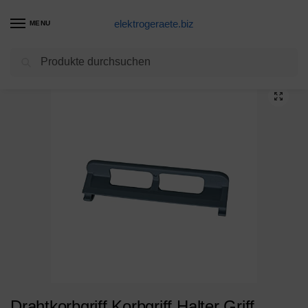
elektrogeraete.biz
MENU
Suchen
Start
Gefriertruhe Produkte
Drahtkorbgriff Korbgriff Halter Griff Handgriff für Drahtkorb Korb für Gefriertruhe Gefrierautomaten ORIGINAL Liebherr 7412715
/
/
Drahtkorbgriff Korbgriff Halter Griff