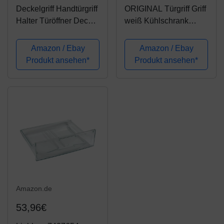
Deckelgriff Handtürgriff
ORIGINAL Türgriff Griff
Halter Türöffner Deckel
weiß Kühlschrank
Stange Griff weiß
Liebherr 7422269
ORIGINAL Liebherr
Amazon / Ebay
Amazon / Ebay
7422853 Kühlschrank
Produkt ansehen*
Produkt ansehen*
Gefrierschrank auch
passend für Quelle
eingesetzt in...
Amazon.de
53,96€