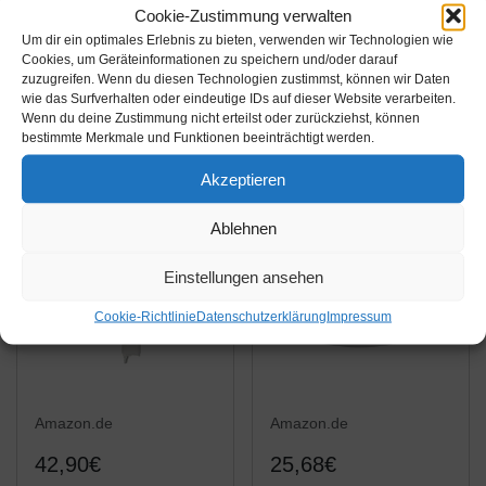
Cookie-Zustimmung verwalten
Liebherr 7424187
ORIGINAL Türgriff
Um dir ein optimales Erlebnis zu bieten, verwenden wir Technologien wie
ORIGINAL Türgriff
Halter Griff Tür Stange
Cookies, um Geräteinformationen zu speichern und/oder darauf
zuzugreifen. Wenn du diesen Technologien zustimmst, können wir Daten
Griffunterteil
für Gefriertruhe
wie das Surfverhalten oder eindeutige IDs auf dieser Website verarbeiten.
Gefriergerätetürgriff
Liebherr 7422853
Amazon / Ebay
Amazon / Ebay
Wenn du deine Zustimmung nicht erteilst oder zurückziehst, können
Türgriffabdeckung
bestimmte Merkmale und Funktionen beeinträchtigt werden.
Produkt ansehen*
Produkt ansehen*
Türgriffdeckel
Akzeptieren
Griffdeckel
Türgriffunterteil Griff
Ablehnen
Unterteil Deckel...
Einstellungen ansehen
Cookie-Richtlinie
Datenschutzerklärung
Impressum
Amazon.de
Amazon.de
42,90€
25,68€