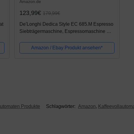
Amazon.de
123,99€
179,99€
at
De'Longhi Dedica Style EC 685.M Espresso
Siebträgermaschine, Espressomaschine mit
Professioneller Milchschaumdüse, nur 15
cm breit, 1 Liter Wassertank,...
Amazon / Ebay Produkt ansehen*
automaten Produkte
Schlagwörter:
Amazon
,
Kaffeevollautom