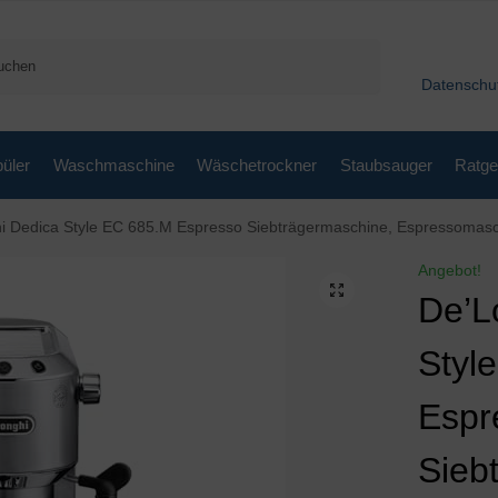
Suchen
Datenschu
üler
Waschmaschine
Wäschetrockner
Staubsauger
Ratge
ca Style EC 685.M Espresso Siebträgermaschine, Espressomaschine mit Professioneller Milchschaumdüse, nur 15 c
Angebot!
De’L
Styl
Espr
Sieb