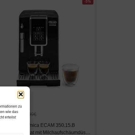
-5%
mazon.de
ormationen zu
ten wie das
27,69€
344,99€
t erteilst
e'Longhi Dinamica ECAM 350.15.B
affeevollautomat mit Milchaufschäumdüse