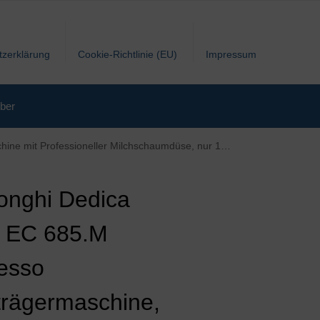
tzerklärung
Cookie-Richtlinie (EU)
Impressum
ber
m breit, 1 Liter Wassertank, Vollmetallgehäuse, E.S.E Pads geeignet, silber
onghi Dedica
e EC 685.M
esso
trägermaschine,