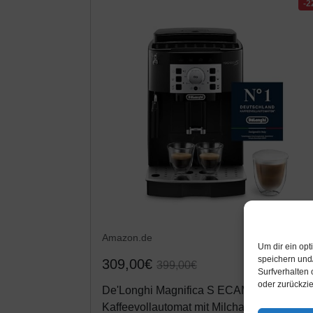
-
Amazon.de
Um dir ein op
speichern und
309,00€
399,00€
Surfverhalten 
oder zurückzi
De'Longhi Magnifica S ECAM 22.110.B
Kaffeevollautomat mit Milchaufschäumdüs