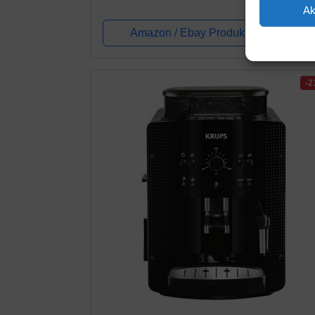
Ak
für Cappuccino, Direktwahltasten für
Espresso und Kaffee, 2-Tassen-Funktion,
Amazon / Ebay Produkt ansehen*
1,8...
-