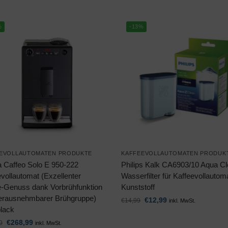
%
-13%
EVOLLAUTOMATEN PRODUKTE
KAFFEEVOLLAUTOMATEN PRODUK
a Caffeo Solo E 950-222
Philips Kalk CA6903/10 Aqua C
vollautomat (Exzellenter
Wasserfilter für Kaffeevollautom
e-Genuss dank Vorbrühfunktion
Kunststoff
erausnehmbarer Brühgruppe)
€
12,99
€
14,99
inkl. MwSt.
black
€
268,99
0
inkl. MwSt.