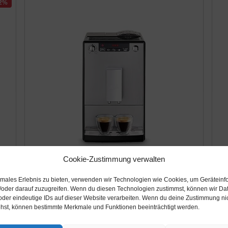
22%
Cookie-Zustimmung verwalten
Amazon.de
A
timales Erlebnis zu bieten, verwenden wir Technologien wie Cookies, um Geräteinf
/oder darauf zuzugreifen. Wenn du diesen Technologien zustimmst, können wir Da
279,00€
3
oder eindeutige IDs auf dieser Website verarbeiten. Wenn du deine Zustimmung nich
ehst, können bestimmte Merkmale und Funktionen beeinträchtigt werden.
Melitta Caffeo Solo E950-103 Schlanker
D
e
Kaffeevollautomat mit Vorbrühfunktion | 15
K