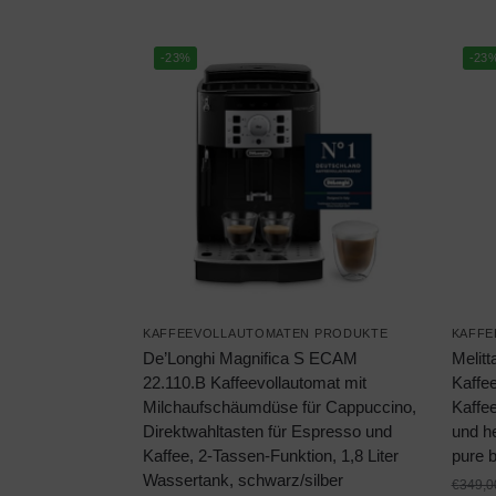
-23%
-23
KAFFEEVOLLAUTOMATEN PRODUKTE
KAFFE
De’Longhi Magnifica S ECAM
Melitt
22.110.B Kaffeevollautomat mit
Kaffee
Milchaufschäumdüse für Cappuccino,
Kaffe
Direktwahltasten für Espresso und
und h
Kaffee, 2-Tassen-Funktion, 1,8 Liter
pure 
Wassertank, schwarz/silber
€
349,0