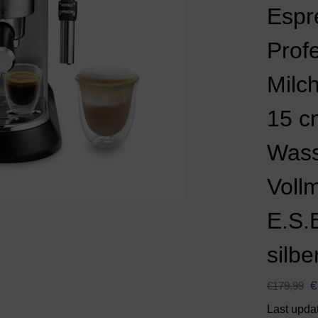
Espr
Profe
Milc
15 cm
Wass
Voll
E.S.
silbe
€
€
179,99
Last upda