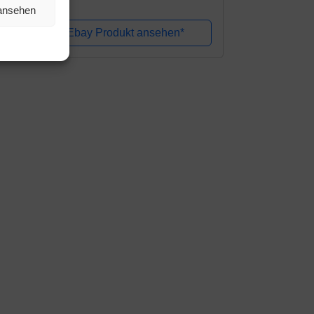
 ansehen
r Cappuccino, mit Espresso und Kaffee
rektwahltasten und Digitaldisplay mit...
Amazon / Ebay Produkt ansehen*