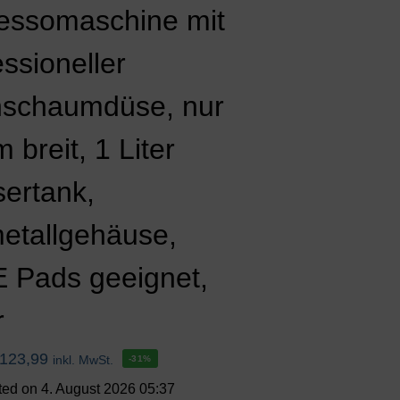
essomaschine mit
ssioneller
hschaumdüse, nur
 breit, 1 Liter
ertank,
metallgehäuse,
E Pads geeignet,
r
123,99
inkl. MwSt.
-31%
ted on 4. August 2026 05:37