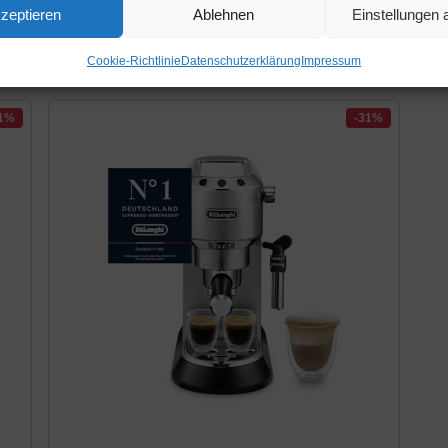
zeptieren
Ablehnen
Einstellungen
Bar | LED-Display | höhenverstellbarer
fü
Kaffeeauslauf | Herausnehmbare...
Di
Amazon / Ebay Produkt ansehen*
Cookie-Richtlinie
Datenschutzerklärung
Impressum
21%
-31%