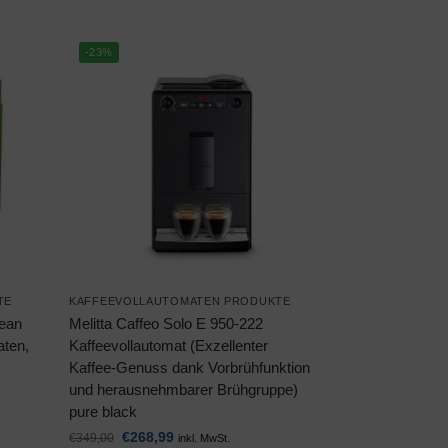
-23%
TE
KAFFEEVOLLAUTOMATEN PRODUKTE
lean
Melitta Caffeo Solo E 950-222
aten,
Kaffeevollautomat (Exzellenter
Kaffee-Genuss dank Vorbrühfunktion
und herausnehmbarer Brühgruppe)
pure black
€
268,99
€
349,00
inkl. MwSt.