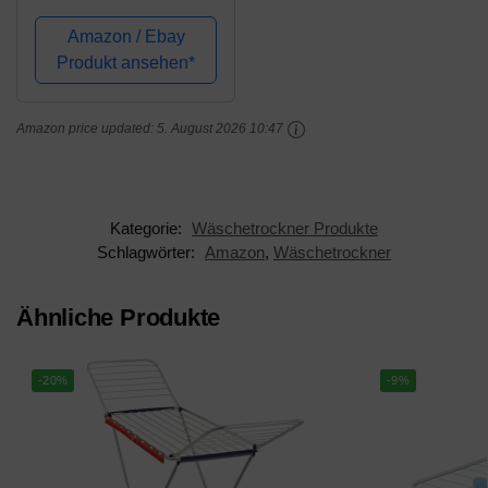
UNIVERSAL für
Waschmaschine und
Amazon / Ebay
Trockner | Zurrgurt
Produkt ansehen*
Inklusive | 60x60 cm |
2-tlg | belastbar bis 300
Amazon price updated:
5. August 2026 10:47
kg | made in...
Kategorie:
Wäschetrockner Produkte
Schlagwörter:
Amazon
,
Wäschetrockner
Ähnliche Produkte
-20%
-9%