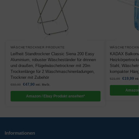
WÄSCHETROCKNER PRODUKTE
WÄSCHETROCKN
Leifheit Standtrockner Classic Siena 200 Easy
KADAX Balkonw
Aluminium, robuster Wäscheständer für drinnen
Heizkörpertroc
und draußen, Flügelwäschetrockner mit 20m
Stahl, Wäschet
Trockenlänge für 2 Waschmaschinenladungen,
kompakter Häng
Trockner mit Zubehör
€
19,99
€
21,99
ink
€
47,90
€
59,99
inkl. MwSt.
Amazon
Amazon / Ebay Produkt ansehen*
Informationen