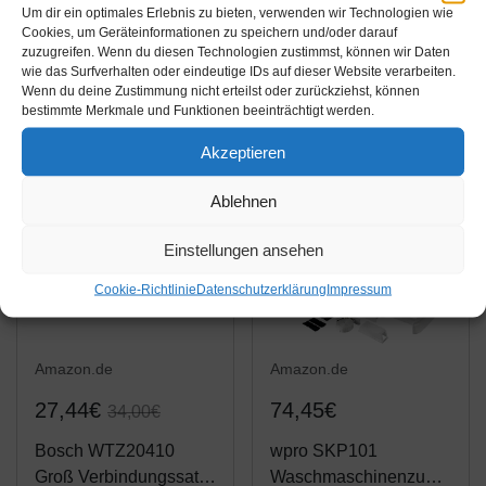
Waschmaschine
Zwischenbaurahmen
Um dir ein optimales Erlebnis zu bieten, verwenden wir Technologien wie
Trockner AEG
9029797942
Cookies, um Geräteinformationen zu speichern und/oder darauf
zuzugreifen. Wenn du diesen Technologien zustimmst, können wir Daten
Electrolux 9160931557
Amazon / Ebay
Amazon / Ebay
wie das Surfverhalten oder eindeutige IDs auf dieser Website verarbeiten.
SKP11
Produkt ansehen*
Produkt ansehen*
Wenn du deine Zustimmung nicht erteilst oder zurückziehst, können
bestimmte Merkmale und Funktionen beeinträchtigt werden.
Akzeptieren
-19%
Ablehnen
Einstellungen ansehen
Cookie-Richtlinie
Datenschutzerklärung
Impressum
Amazon.de
Amazon.de
27,44€
74,45€
34,00€
Bosch WTZ20410
wpro SKP101
Groß Verbindungssatz
Waschmaschinenzube