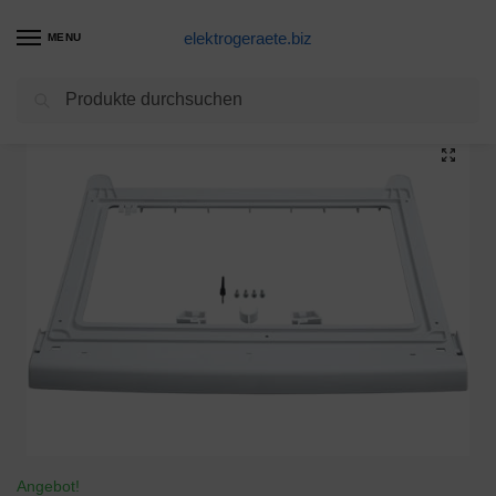
elektrogeraete.biz
MENU
Suchen
Start
Wäschetrockner Produkte
Bosch WTZ20410 Groß Verbindungssatz Rahmen T24
/
/
Angebot!