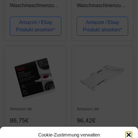
Waschmaschinenzube
Waschmaschinenzube
hör/ Trocknerzubehör/
hör/
Verbindungsrahmen m.
Zwischenbaurahmen
Amazon / Ebay
Amazon / Ebay
Ablage/
mit Ablage /
Produkt ansehen*
Produkt ansehen*
Zwischenbaurahmen
Waschmaschine und
Waschmaschine u.
Trockner/ Universell
Trockner/ Universell für
alle Marken/...
Amazon.de
Amazon.de
86,75€
96,42€
Zwischenbaurahmen
AEG
Cookie-Zustimmung verwalten