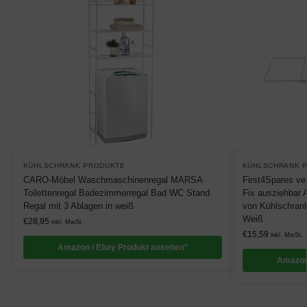
KÜHLSCHRANK PRODUKTE
KÜHLSCHRANK 
CARO-Möbel Waschmaschinenregal MARSA
First4Spares ve
Toilettenregal Badezimmerregal Bad WC Stand
Fix ausziehbar 
Regal mit 3 Ablagen in weiß
von Kühlschrank
Weiß
€
28,95
inkl. MwSt.
€
15,59
inkl. MwSt.
Amazon / Ebay Produkt ansehen*
Amazon