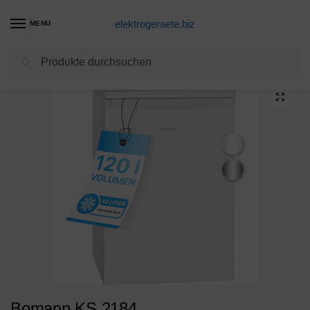
elektrogeraete.biz
MENU
Suchen
Start
Kühlschrank Produkte
Bomann KS 2184 Kühlschrank/A++/84.5 cm/141 kWh/Jahr/105 L Kühlteil/14 L Gefrierteil/LED Innenraumbeleuchtung
/
/
Bomann KS 2184