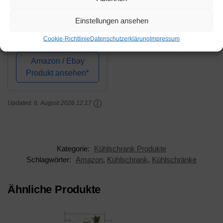
249,66€
Einstellungen ansehen
Bomann KS 2184
Kühlschrank/A++/84.5
Cookie-Richtlinie
Datenschutzerklärung
Impressum
cm/141 kWh/Jahr/105 L
Kühlteil/14 L
Amazon / Ebay
Gefrierteil/LED
Produkt ansehen*
Innenraumbeleuchtung
Updated:
6. August 2026 12:17
Kategorie:
Kühlschrank Produkte
Schlagwörter:
Amazon
,
Kühlschrank
,
Kühlschränke
Ähnliche Produkte