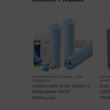
FILTERPATRONEN
,
ORIGINAL JURA
FILTE
CLARIS BLUE
CLARI
3 JURA CLARIS BLUE+ (24231) / 6
6 St
Reinigungstabs (24225)
(2423
€
43,89
€
75,8
inkl. MwSt.