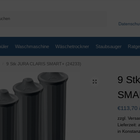
Suchen
Datenschu
üler
Waschmaschine
Wäschetrockner
Staubsauger
Ratge
9 Stk JURA CLARIS SMART+ (24233)
/
9 St
SMAR
€
113,70
zzgl. Vers
Lieferzeit:
in Konstan