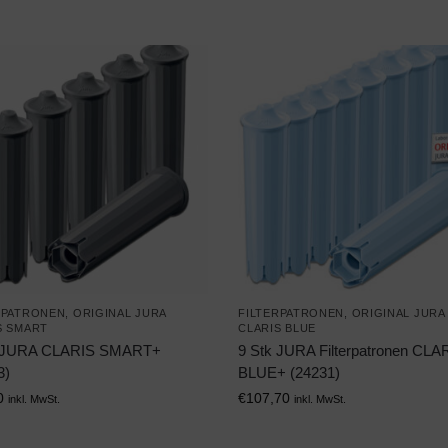
RPATRONEN
,
ORIGINAL JURA
FILTERPATRONEN
,
ORIGINAL JURA
S SMART
CLARIS BLUE
k JURA CLARIS SMART+
9 Stk JURA Filterpatronen CLA
3)
BLUE+ (24231)
0
€
107,70
inkl. MwSt.
inkl. MwSt.