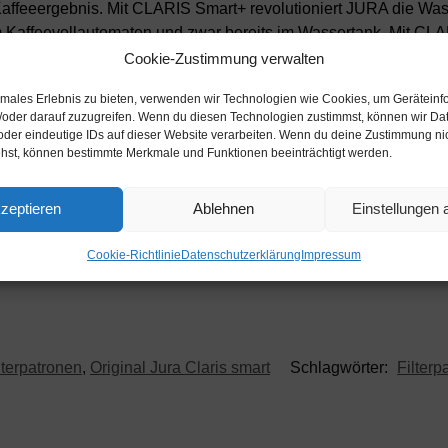
 Kaffeeergebnis. Mit CLARIS Smart+ revolutioniert JURA die Wass
 im Kaffeevollautomaten und zwar bereits im Wassertank. Mit CL
s Kaffeevollautomaten. F?r t?glich perfekten Kaffeegenuss. Die
Cookie-Zustimmung verwalten
at?rlichen Wirkstoffen, die das Wasser im Tank stabilisieren u
timales Erlebnis zu bieten, verwenden wir Technologien wie Cookies, um Geräteinf
nz ohne zus?tzliche Energie oder Einwirkung, nur durch die na
/oder darauf zuzugreifen. Wenn du diesen Technologien zustimmst, können wir Da
?mt. Nach wie
oder eindeutige IDs auf dieser Website verarbeiten. Wenn du deine Zustimmung nich
ehst, können bestimmte Merkmale und Funktionen beeinträchtigt werden.
zeptieren
Ablehnen
Einstellungen
Cookie-Richtlinie
Datenschutzerklärung
Impressum
lterpatronen
,
Original Jura Claris smart
Schlagwörter:
Filterp