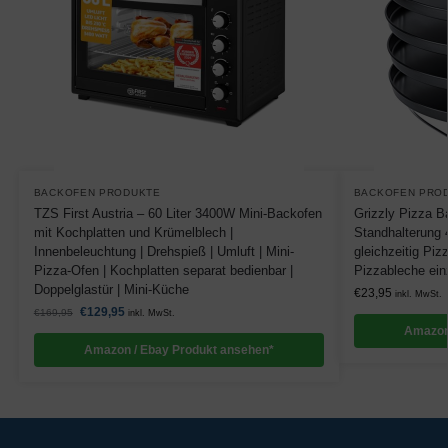
BACKOFEN PRODUKTE
BACKOFEN PRO
TZS First Austria – 60 Liter 3400W Mini-Backofen
Grizzly Pizza Ba
mit Kochplatten und Krümelblech |
Standhalterung
Innenbeleuchtung | Drehspieß | Umluft | Mini-
gleichzeitig Pi
Pizza-Ofen | Kochplatten separat bedienbar |
Pizzableche ei
Doppelglastür | Mini-Küche
€
23,95
inkl. MwSt.
€
129,95
€
169,95
inkl. MwSt.
Amazon
Amazon / Ebay Produkt ansehen*