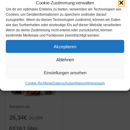
3x Back- & Grillmatte
tastory® - Schwarze
Cookie-Zustimmung verwalten
aus Teflon mit
hochwertige
Um dir ein optimales Erlebnis zu bieten, verwenden wir Technologien wie
Cookies, um Geräteinformationen zu speichern und/oder darauf
Antihaftbeschichtung
Dauerbackfolie für
zuzugreifen. Wenn du diesen Technologien zustimmst, können wir Daten
(PFOA-frei) 40x33cm
Backofen (3er Set)
Amazon / Ebay
Amazon / Ebay
wie das Surfverhalten oder eindeutige IDs auf dieser Website verarbeiten.
40x33cm & XXL
Wenn du deine Zustimmung nicht erteilst oder zurückziehst, können
Produkt ansehen*
Produkt ansehen*
bestimmte Merkmale und Funktionen beeinträchtigt werden.
50x40cm &
Hitzeschutzleiste -
Akzeptieren
Backpapier
-15%
wiederverwendbar,
Ablehnen
Backmatte...
Einstellungen ansehen
Cookie-Richtlinie
Datenschutzerklärung
Impressum
Amazon.de
26,34€
30,99€
KICHLY Glas-