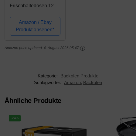
Frischhaltedosen 12
Stück [6 Behälter + 6
Deckel] - Glasbehälter -
Amazon / Ebay
Transparente Deckel -
Produkt ansehen*
BPA frei - für Home
Küche oder Restaurant
Amazon price updated:
4. August 2026 05:47
Kategorie:
Backofen Produkte
Schlagwörter:
Amazon
,
Backofen
Ähnliche Produkte
-24%