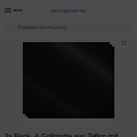
elektrogeraete.biz
MENU
Suchen
Start
Backofen Produkte
3x Back- & Grillmatte aus Teflon mit Antihaftbeschichtung (PFOA-frei) 40x33cm
/
/
3x Back- & Grillmatte aus Teflon mit