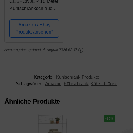
CESFONJER 10 Meter
Kühlschrankschlauch,
Zulaufschlauch,
Osmose Schlauch für
Amazon / Ebay
Side by Side
Produkt ansehen*
Kühlschrank,
Wasserfilter, Aquarium,
Amazon price updated:
4. August 2026 02:47
Wasserzulaufleitung
1/4"...
Kategorie:
Kühlschrank Produkte
Schlagwörter:
Amazon
,
Kühlschrank
,
Kühlschränke
Ähnliche Produkte
-15%