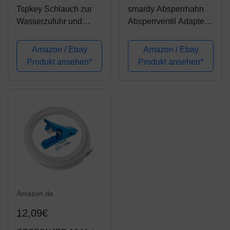
Tspkey Schlauch zur
smardy Absperrhahn
Wasserzufuhr und
Absperrventil Adapter
Kühlschrank-
T-Stück 3/8 x 3/8 x 1/4
Anschluss-Kit für
Zoll zum Anschluss
Amazon / Ebay
Amazon / Ebay
europäische
von 2 Geräten
Produkt ansehen*
Produkt ansehen*
Kühlschränke, 10
Meter, 6 mm
Rohranschluss
Amazon.de
12,09€