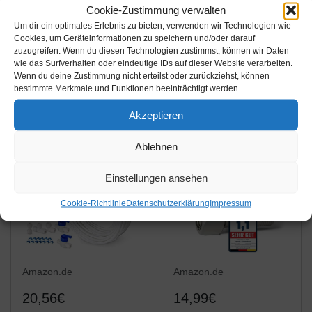
Cookie-Zustimmung verwalten
10 Meter
10m
Um dir ein optimales Erlebnis zu bieten, verwenden wir Technologien wie
Kühlschrankschlauch
Wasserzulaufleitung
Cookies, um Geräteinformationen zu speichern und/oder darauf
zuzugreifen. Wenn du diesen Technologien zustimmst, können wir Daten
6,35mm (1/4"),
Anschluss-Set für
wie das Surfverhalten oder eindeutige IDs auf dieser Website verarbeiten.
Wasserschlauch für
Kühlschrank
Amazon / Ebay
Amazon / Ebay
Wenn du deine Zustimmung nicht erteilst oder zurückziehst, können
Side by Side
Wasserfilter Schlauch
bestimmte Merkmale und Funktionen beeinträchtigt werden.
Produkt ansehen*
Produkt ansehen*
Kühlschrank,
1/4"
Akzeptieren
Wasserfilter,
Umkehrosmoseanlage,
Ablehnen
Aquarium
Einstellungen ansehen
Cookie-Richtlinie
Datenschutzerklärung
Impressum
Amazon.de
Amazon.de
20,56€
14,99€