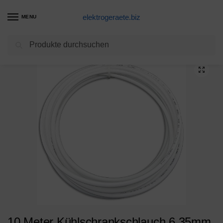
elektrogeraete.biz
MENU
Suchen
Start
Kühlschrank Produkte
10 Meter Kühlschrankschlauch 6,35mm (1/4″), Wasserschlauch für Side by Side Kühlschrank, Wasserfilter, Umkehrosmoseanlage, Aquarium
/
/
10 Meter Kühlschrankschlauch 6,35mm