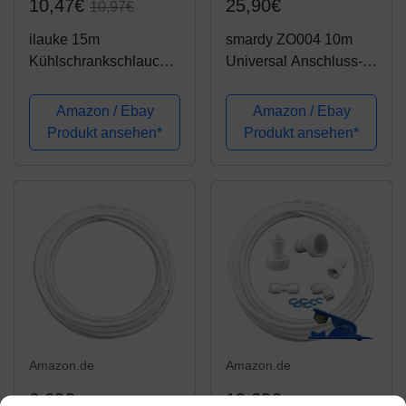
10,47€
25,90€
10,97€
ilauke 15m
smardy ZO004 10m
Kühlschrankschlauch
Universal Anschluss-
6,35mm (1/4"),
Set
Wasserzulaufleitung
Wasserzulaufleitung
Amazon / Ebay
Amazon / Ebay
Anschluss-Set für
inkl. 2 Wege Verteiler
Produkt ansehen*
Produkt ansehen*
Kühlschrank Side by
Adapter 3/8“ x ¼“ für
Side, Wasserschlauch,
Kühlschrank Side by
Umkehrosmoseanlage,
Side,
Aquarium
Kühlschrankschlauch,..
.
Amazon.de
Amazon.de
6,60€
19,00€