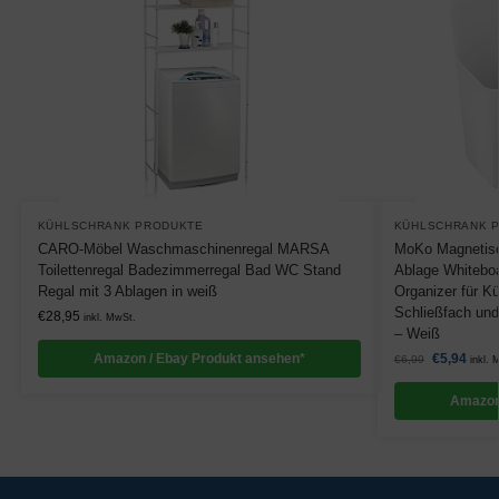
KÜHLSCHRANK PRODUKTE
KÜHLSCHRANK 
CARO-Möbel Waschmaschinenregal MARSA
MoKo Magnetisc
Toilettenregal Badezimmerregal Bad WC Stand
Ablage Whiteboar
Regal mit 3 Ablagen in weiß
Organizer für K
Schließfach und
€
28,95
inkl. MwSt.
– Weiß
Amazon / Ebay Produkt ansehen*
€
5,94
€
6,99
inkl. 
Amazon